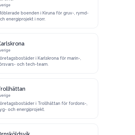
verige
öblerade boenden i Kiruna för gruv-, rymd-
ch energiprojekt i norr.
arlskrona
verige
öretagsbostäder i Karlskrona för marin-,
örsvars- och tech-team.
rollhättan
verige
öretagsbostäder i Trollhättan för fordons-,
lyg- och energiprojekt.
rnsköldsvik