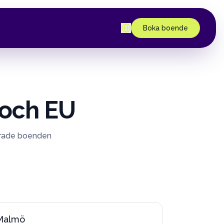
Boka boende
 och EU
lerade boenden
Malmö