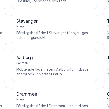
Öresund, life science och tech.
n
Stavanger
Norge
N
om
Företagsbostäder i Stavanger för olje-, gas-
M
och energiprojekt.
S
Aalborg
Danmark
F
Möblerade lägenheter i Aalborg för industri,
F
energi och universitetsmiljö.
i
Drammen
Norge
D
om
Företagsbostäder i Drammen – industri och
M