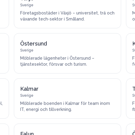
Sverige
S
Företagsbostäder i Växjö – universitet, trä och
M
växande tech-sektor i Småland.
o
Östersund
K
Sverige
S
Möblerade lägenheter i Östersund –
F
tjänstesektor, försvar och turism.
f
Kalmar
T
Sverige
S
l,
Möblerade boenden i Kalmar för team inom
F
IT, energi och tillverkning.
f
Falun
Ö