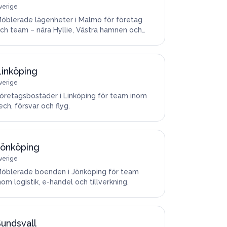
verige
öblerade lägenheter i Malmö för företag
ch team – nära Hyllie, Västra hamnen och
öpenhamn.
Linköping
verige
öretagsbostäder i Linköping för team inom
ech, försvar och flyg.
Jönköping
verige
öblerade boenden i Jönköping för team
nom logistik, e-handel och tillverkning.
undsvall