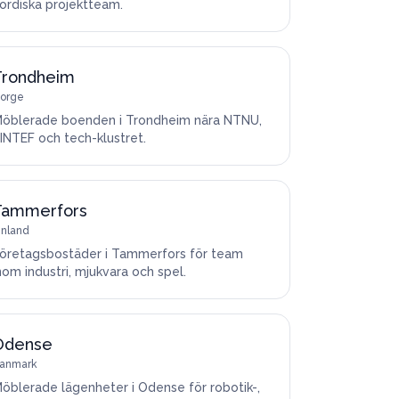
ordiska projektteam.
Trondheim
orge
öblerade boenden i Trondheim nära NTNU,
INTEF och tech-klustret.
Tammerfors
inland
öretagsbostäder i Tammerfors för team
nom industri, mjukvara och spel.
Odense
anmark
öblerade lägenheter i Odense för robotik-,