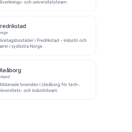
illverknings- och universitetsteam.
redrikstad
orge
öretagsbostäder i Fredrikstad – industri och
amn i sydöstra Norge.
Uleåborg
inland
öblerade boenden i Uleåborg för tech-,
niversitets- och industriteam.