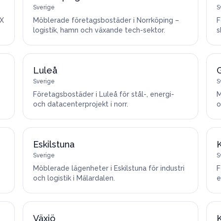
Sverige
S
AX
Möblerade företagsbostäder i Norrköping –
F
logistik, hamn och växande tech-sektor.
s
Luleå
Sverige
S
Företagsbostäder i Luleå för stål-, energi-
M
och datacenterprojekt i norr.
o
Eskilstuna
K
Sverige
S
Möblerade lägenheter i Eskilstuna för industri
F
och logistik i Mälardalen.
e
Växjö
K