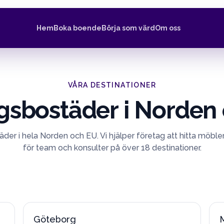
Hem
Boka boende
Börja som värd
Om oss
VÅRA DESTINATIONER
gsbostäder i Norden
der i hela Norden och EU. Vi hjälper företag att hitta möb
för team och konsulter på över 18 destinationer.
Göteborg