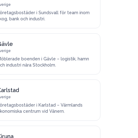
verige
öretagsbostäder i Sundsvall för team inom
kog, bank och industri.
Gävle
verige
öblerade boenden i Gävle – logistik, hamn
ch industri nära Stockholm.
arlstad
verige
öretagsbostäder i Karlstad – Värmlands
konomiska centrum vid Vänern.
iruna