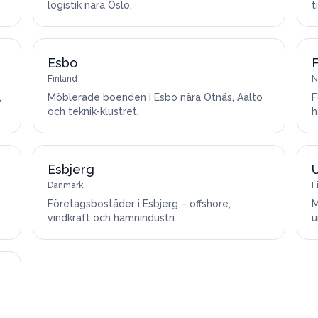
logistik nära Oslo.
t
Esbo
F
Finland
N
,
Möblerade boenden i Esbo nära Otnäs, Aalto
F
och teknik-klustret.
h
Esbjerg
Danmark
F
Företagsbostäder i Esbjerg – offshore,
M
vindkraft och hamnindustri.
u