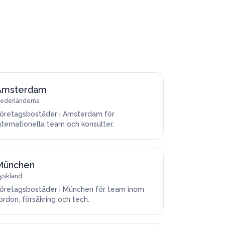
Amsterdam
ederländerna
öretagsbostäder i Amsterdam för
nternationella team och konsulter.
München
yskland
öretagsbostäder i München för team inom
ordon, försäkring och tech.