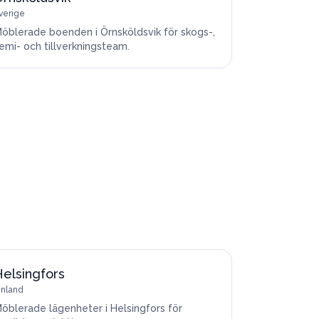
verige
öblerade boenden i Örnsköldsvik för skogs-,
emi- och tillverkningsteam.
Helsingfors
inland
öblerade lägenheter i Helsingfors för