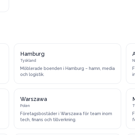
Hamburg
Tyskland
N
Möblerade boenden i Hamburg – hamn, media
F
och logistik.
i
Warszawa
Polen
T
Företagsbostäder i Warszawa för team inom
F
tech, finans och tillverkning.
f