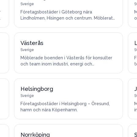
Sverige
S
r
Företagsbostäder i Göteborg nära
M
h
Lindholmen, Hisingen och centrum. Möblerat
o
och flyttklart.
K
Västerås
Sverige
S
Möblerade boenden i Västerås för konsulter
F
och team inom industri, energi och
t
automation.
Helsingborg
Sverige
S
Företagsbostäder i Helsingborg – Öresund,
M
hamn och nära Köpenhamn.
i
Norrköping
S