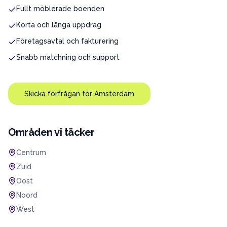
Fullt möblerade boenden
Korta och långa uppdrag
Företagsavtal och fakturering
Snabb matchning och support
Skicka förfrågan för
Amsterdam
Områden vi täcker
Centrum
Zuid
Oost
Noord
West