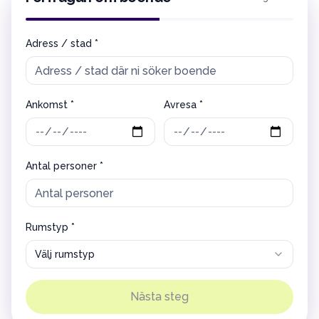
Adress / stad *
Ankomst *
Avresa *
Antal personer *
Rumstyp *
Välj rumstyp
Nästa steg