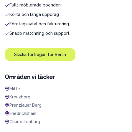
Fullt möblerade boenden
Korta och långa uppdrag
Företagsavtal och fakturering
Snabb matchning och support
Skicka förfrågan för
Berlin
Områden vi täcker
Mitte
Kreuzberg
Prenzlauer Berg
Friedrichshain
Charlottenburg