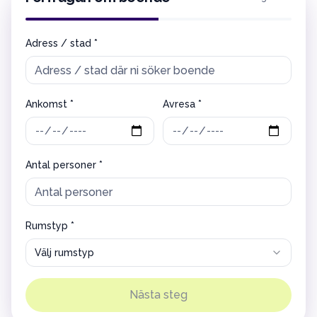
Adress / stad *
Ankomst *
Avresa *
Antal personer *
Rumstyp *
Välj rumstyp
Nästa steg