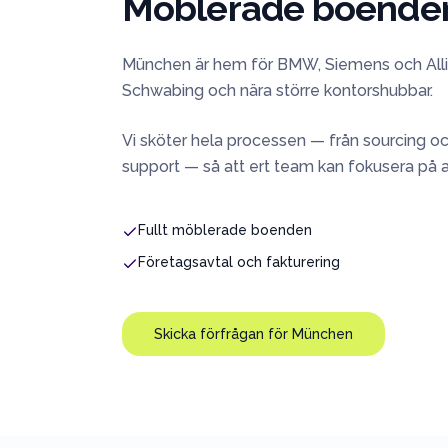
Möblerade boenden 
München är hem för BMW, Siemens och Allian
Schwabing och nära större kontorshubbar.
Vi sköter hela processen — från sourcing oc
support — så att ert team kan fokusera på 
Fullt möblerade boenden
Företagsavtal och fakturering
Skicka förfrågan för
München