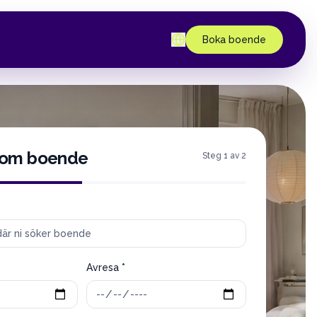
Boka boende
 om boende
Steg 1 av 2
Avresa *