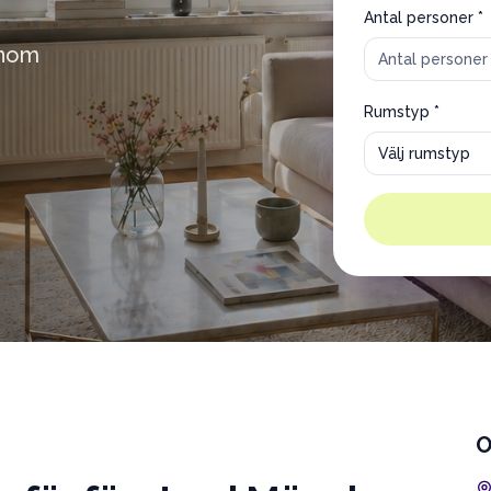
Antal personer *
inom
Rumstyp *
Välj rumstyp
O