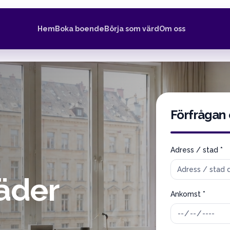
Hem
Boka boende
Börja som värd
Om oss
Förfrågan
Adress / stad *
äder
Ankomst *