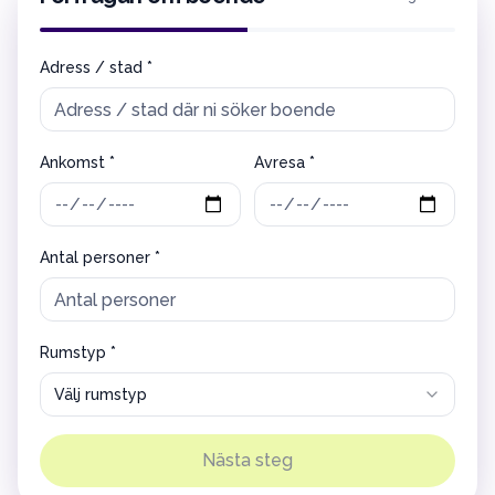
Adress / stad *
Ankomst *
Avresa *
Antal personer *
Rumstyp *
Välj rumstyp
Nästa steg