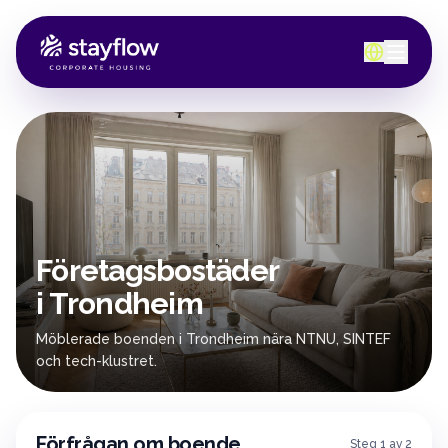
Företagsbostäder
i Trondheim
Möblerade boenden i Trondheim nära NTNU, SINTEF
och tech-klustret.
Förfrågan om boende
Steg 1 av 2