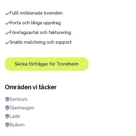
Fullt möblerade boenden
Korta och långa uppdrag
Företagsavtal och fakturering
Snabb matchning och support
Skicka förfrågan för
Trondheim
Områden vi täcker
Sentrum
Gløshaugen
Lade
Byåsen