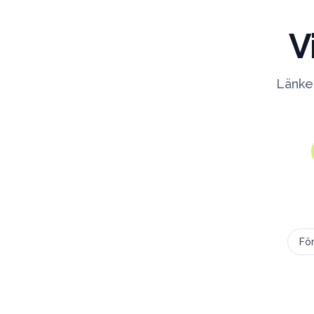
V
Länken
Fö