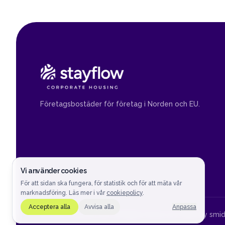
Företagsbostäder för företag i Norden och EU.
Vi använder cookies
För att sidan ska fungera, för statistik och för att mäta vår
marknadsföring. Läs mer i vår
cookiepolicy
.
Acceptera alla
Avvisa alla
Anpassa
©
2026
Stayflow AB.
All Rights Reserved. Built by
smid