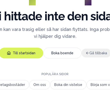
i hittade inte den sid
 kan vara trasig eller så har sidan flyttats. Inga pr
vi hjälper dig vidare.
Till startsidan
Boka boende
Gå tillbaka
POPULÄRA SIDOR
retagsbostäder
Om oss
Boka din vistelse
Börja som v