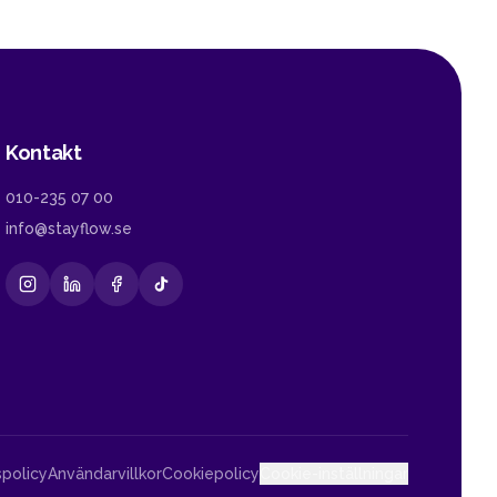
Kontakt
010-235 07 00
info@stayflow.se
spolicy
Användarvillkor
Cookiepolicy
Cookie-inställningar