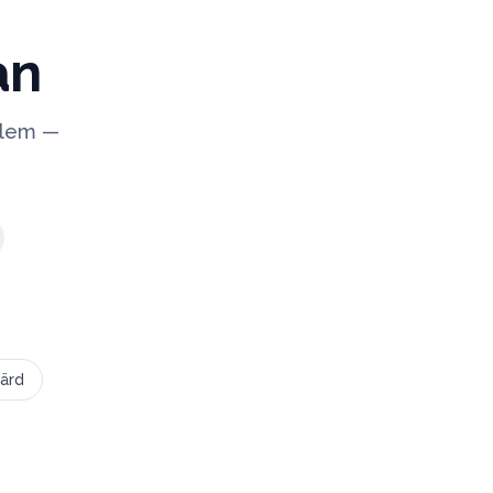
an
oblem —
ärd