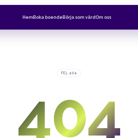
Hem
Boka boende
Börja som värd
Om oss
FEL 404
404