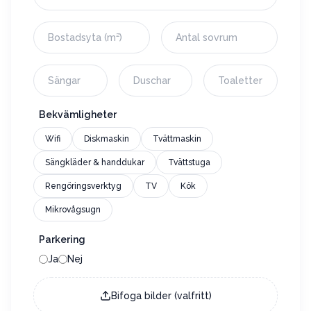
Bekvämligheter
Wifi
Diskmaskin
Tvättmaskin
Sängkläder & handdukar
Tvättstuga
Rengöringsverktyg
TV
Kök
Mikrovågsugn
Parkering
Ja
Nej
Bifoga bilder (valfritt)