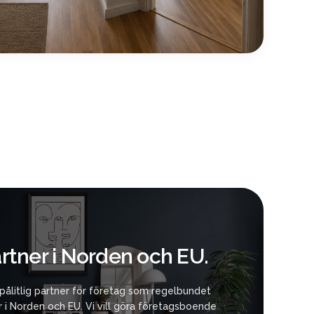
artner i Norden och EU.
n pålitlig partner för företag som regelbundet
i Norden och EU. Vi vill göra företagsboende