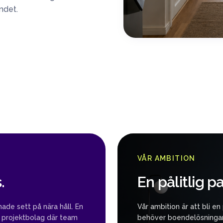
ndet.
VÅR AMBITION
.
En pålitlig p
ade sett på nära håll. En
Vår ambition är att bli e
 projektbolag där team
behöver boendelösningar 