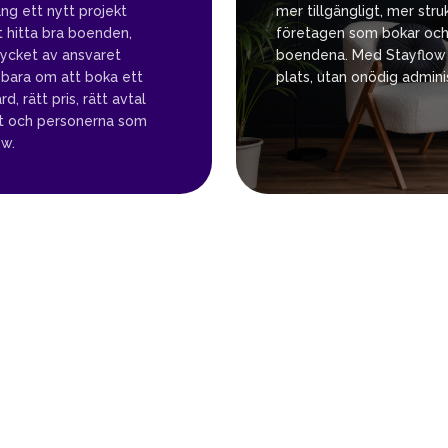
ng ett nytt projekt
mer tillgängligt, mer str
 hitta bra boenden,
företagen som bokar och 
mycket av ansvaret
boendena. Med Stayflow s
 bara om att boka ett
plats, utan onödig admini
, rätt pris, rätt avtal
et och personerna som
ow.