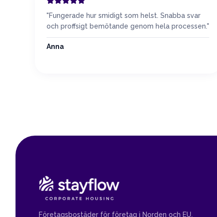
"
Fungerade hur smidigt som helst. Snabba svar
och proffsigt bemötande genom hela processen.
"
Anna
Företagsbostäder för företag i Norden och EU.