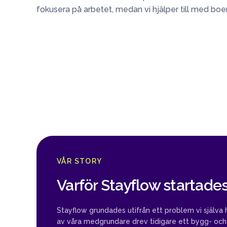
fokusera på arbetet, medan vi hjälper till med boe
VÅR STORY
Varför Stayflow startades
Stayflow grundades utifrån ett problem vi själva h
av våra medgrundare drev tidigare ett bygg- och