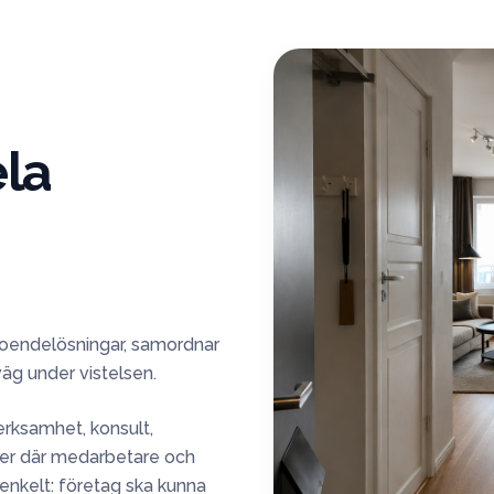
ela
boendelösningar, samordnar
äg under vistelsen.
erksamhet, konsult,
scher där medarbetare och
enkelt: företag ska kunna