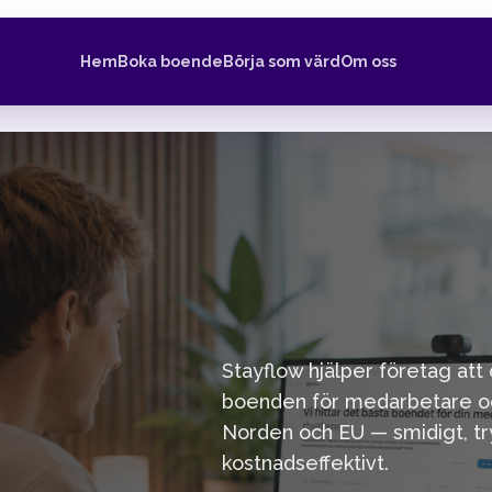
Hem
Boka boende
Börja som värd
Om oss
Stayflow hjälper företag att
boenden för medarbetare o
Norden och EU — smidigt, t
kostnadseffektivt.