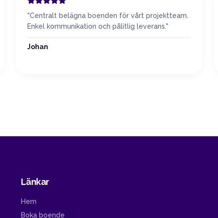
"
Centralt belägna boenden för vårt projektteam.
Enkel kommunikation och pålitlig leverans.
"
Johan
Länkar
Hem
Boka boende