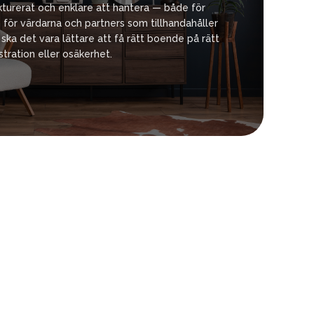
ukturerat och enklare att hantera — både för
för värdarna och partners som tillhandahåller
ka det vara lättare att få rätt boende på rätt
stration eller osäkerhet.