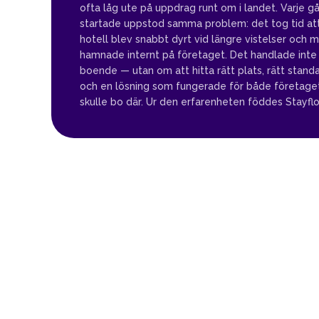
ofta låg ute på uppdrag runt om i landet. Varje gå
startade uppstod samma problem: det tog tid att
hotell blev snabbt dyrt vid längre vistelser och 
hamnade internt på företaget. Det handlade inte
boende — utan om att hitta rätt plats, rätt standard
och en lösning som fungerade för både företag
skulle bo där. Ur den erfarenheten föddes Stayfl