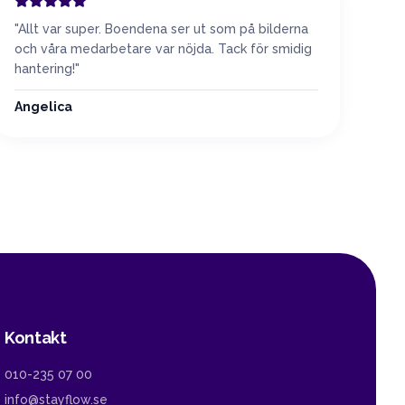
"
Allt var super. Boendena ser ut som på bilderna
och våra medarbetare var nöjda. Tack för smidig
hantering!
"
Angelica
Kontakt
010-235 07 00
info@stayflow.se