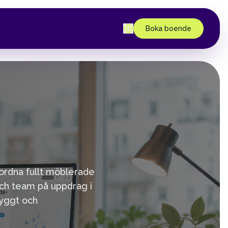
Boka boende
 ordna fullt möblerade
ch team på uppdrag i
ryggt och