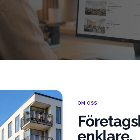
OM OSS
Företags
enklare.