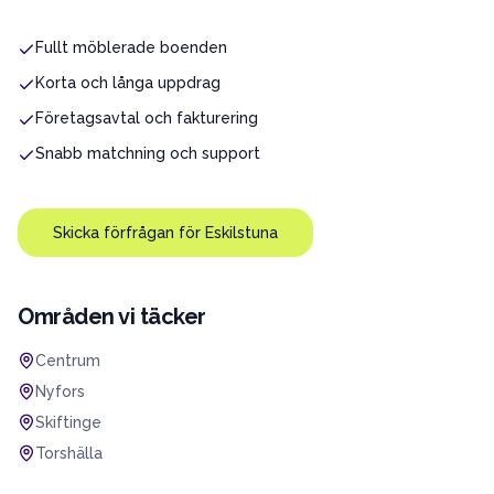
Fullt möblerade boenden
Korta och långa uppdrag
Företagsavtal och fakturering
Snabb matchning och support
Skicka förfrågan för
Eskilstuna
Områden vi täcker
Centrum
Nyfors
Skiftinge
Torshälla