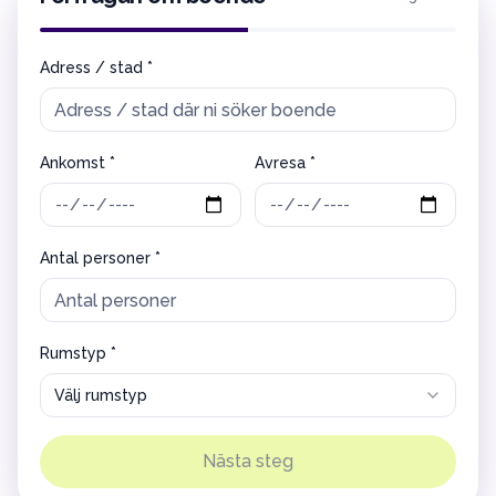
Adress / stad *
Ankomst *
Avresa *
Antal personer *
Rumstyp *
Välj rumstyp
Nästa steg