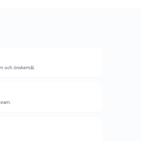
um och önskemål.
 team.