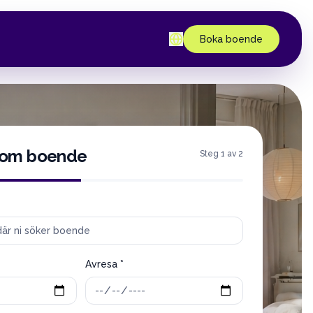
Boka boende
 om boende
Steg 1 av 2
Avresa *