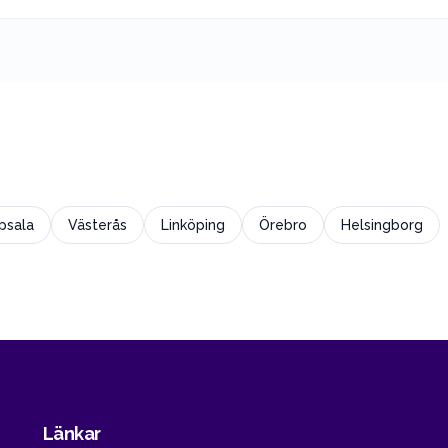
psala
Västerås
Linköping
Örebro
Helsingborg
Länkar