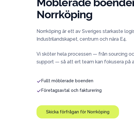
Möblerade boenden 
Norrköping
Norrköping är ett av Sveriges starkaste logi
Industrilandskapet, centrum och nära E4.
Vi sköter hela processen — från sourcing oc
support — så att ert team kan fokusera på 
Fullt möblerade boenden
Företagsavtal och fakturering
Skicka förfrågan för
Norrköping