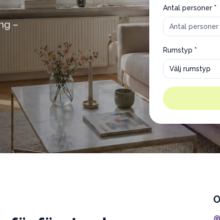
Antal personer *
ng –
Rumstyp *
Välj rumstyp
O