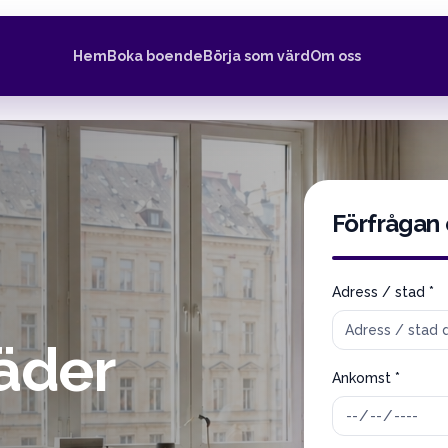
Hem
Boka boende
Börja som värd
Om oss
Förfrågan
Adress / stad *
äder
Ankomst *