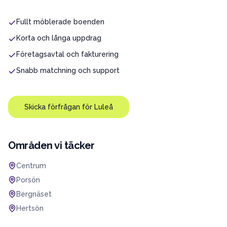
Fullt möblerade boenden
Korta och långa uppdrag
Företagsavtal och fakturering
Snabb matchning och support
Skicka förfrågan för
Luleå
Områden vi täcker
Centrum
Porsön
Bergnäset
Hertsön