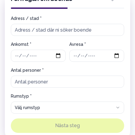
Adress / stad *
Ankomst *
Avresa *
Antal personer *
Rumstyp *
Välj rumstyp
Nästa steg