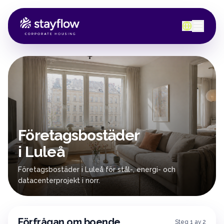
Företagsbostäder
i Luleå
Företagsbostäder i Luleå för stål-, energi- och
datacenterprojekt i norr.
Förfrågan om boende
Steg 1 av 2